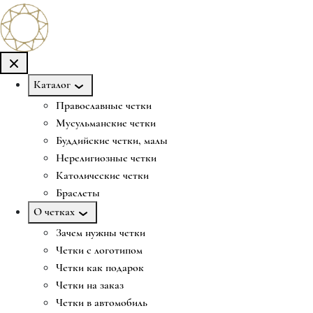
Каталог
Православные четки
Мусульманские четки
Буддийские четки, малы
Нерелигиозные четки
Католические четки
Браслеты
О четках
Зачем нужны четки
Четки с логотипом
Четки как подарок
Четки на заказ
Четки в автомобиль