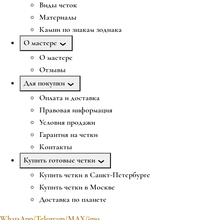
Виды четок
Материалы
Камни по знакам зодиака
О мастере
О мастере
Отзывы
Для покупки
Оплата и доставка
Правовая информация
Условия продажи
Гарантия на четки
Контакты
Купить готовые четки
Купить четки в Санкт-Петербурге
Купить четки в Москве
Доставка по планете
WhatsApp/Telegram/MAX/imo