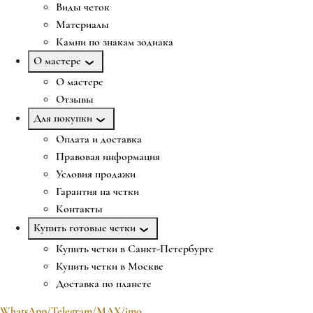
Виды четок
Материалы
Камни по знакам зодиака
О мастере
О мастере
Отзывы
Для покупки
Оплата и доставка
Правовая информация
Условия продажи
Гарантия на четки
Контакты
Купить готовые четки
Купить четки в Санкт-Петербурге
Купить четки в Москве
Доставка по планете
WhatsApp/Telegram/MAX/imo