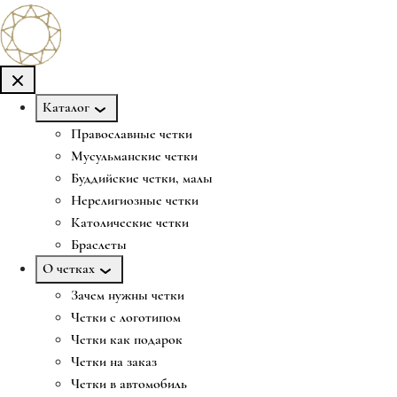
Каталог
Православные четки
Мусульманские четки
Буддийские четки, малы
Нерелигиозные четки
Католические четки
Браслеты
О четках
Зачем нужны четки
Четки с логотипом
Четки как подарок
Четки на заказ
Четки в автомобиль