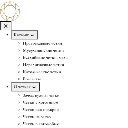
Каталог
Православные четки
Мусульманские четки
Буддийские четки, малы
Нерелигиозные четки
Католические четки
Браслеты
О четках
Зачем нужны четки
Четки с логотипом
Четки как подарок
Четки на заказ
Четки в автомобиль