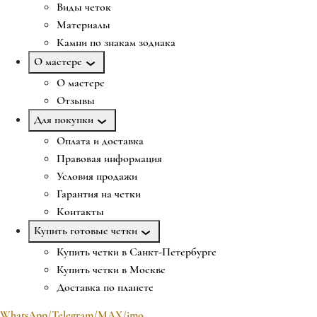
Виды четок
Материалы
Камни по знакам зодиака
О мастере
О мастере
Отзывы
Для покупки
Оплата и доставка
Правовая информация
Условия продажи
Гарантия на четки
Контакты
Купить готовые четки
Купить четки в Санкт-Петербурге
Купить четки в Москве
Доставка по планете
WhatsApp/Telegram/MAX/imo