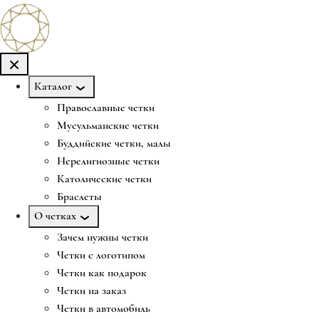
Каталог
Православные четки
Мусульманские четки
Буддийские четки, малы
Нерелигиозные четки
Католические четки
Браслеты
О четках
Зачем нужны четки
Четки с логотипом
Четки как подарок
Четки на заказ
Четки в автомобиль