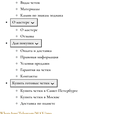
Виды четок
Материалы
Камни по знакам зодиака
О мастере
О мастере
Отзывы
Для покупки
Оплата и доставка
Правовая информация
Условия продажи
Гарантия на четки
Контакты
Купить готовые четки
Купить четки в Санкт-Петербурге
Купить четки в Москве
Доставка по планете
WhatsApp/Telegram/MAX/imo